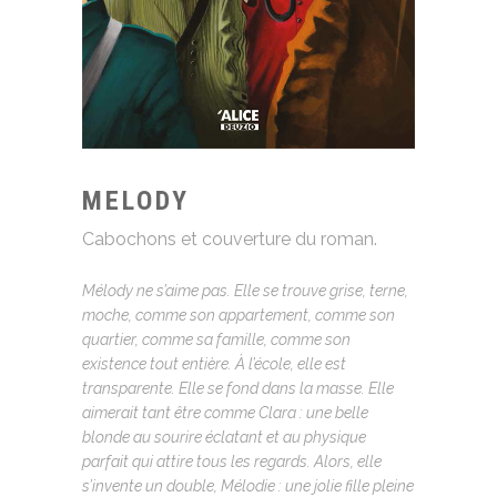
MELODY
Cabochons et couverture du roman.
Mélody ne s’aime pas. Elle se trouve grise, terne,
moche, comme son appartement, comme son
quartier, comme sa famille, comme son
existence tout entière. À l’école, elle est
transparente. Elle se fond dans la masse. Elle
aimerait tant être comme Clara : une belle
blonde au sourire éclatant et au physique
parfait qui attire tous les regards. Alors, elle
s’invente un double, Mélodie : une jolie fille pleine